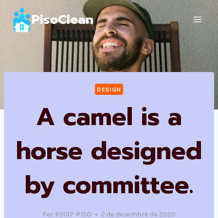
Saltar
PisoClean
al
contenido
DESIGN
A camel is a
horse designed
by committee.
Por
P2017-PISO
2 de diciembre de 2020