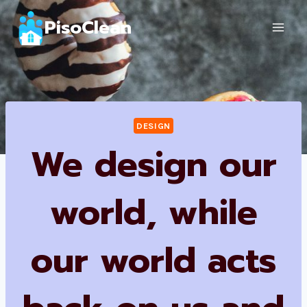
Saltar
PisoClean
al
contenido
DESIGN
We design our
world, while
our world acts