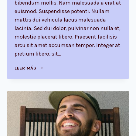
bibendum mollis. Nam malesuada a erat at
euismod. Suspendisse potenti. Nullam
mattis dui vehicula lacus malesuada
lacinia. Sed dui dolor, pulvinar non nulla et,
molestie placerat libero. Praesent facilisis
arcu sit amet accumsan tempor. Integer at
pretium libero, sit…
WE
LEER MÁS
DESIGN
OUR
WORLD,
WHILE
OUR
WORLD
ACTS
BACK
ON