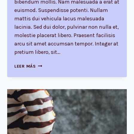
bibendum mollis. Nam malesuada a erat at
euismod. Suspendisse potenti. Nullam
mattis dui vehicula lacus malesuada
lacinia. Sed dui dolor, pulvinar non nulla et,
molestie placerat libero. Praesent facilisis
arcu sit amet accumsan tempor. Integer at
pretium libero, sit…
RECOGNIZING
LEER MÁS
THE
NEED
IS
THE
PRIMARY
CONDITION
FOR
DESIGN.