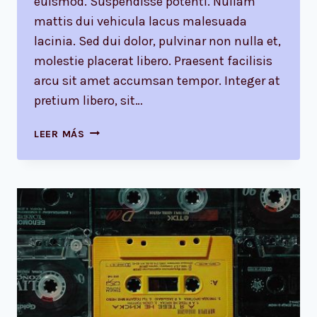
euismod. Suspendisse potenti. Nullam
mattis dui vehicula lacus malesuada
lacinia. Sed dui dolor, pulvinar non nulla et,
molestie placerat libero. Praesent facilisis
arcu sit amet accumsan tempor. Integer at
pretium libero, sit…
DESIGN
LEER MÁS
IS
NOT
JUST
WHAT
IT
LOOKS
LIKE
AND
FEELS
LIKE.
DESIGN