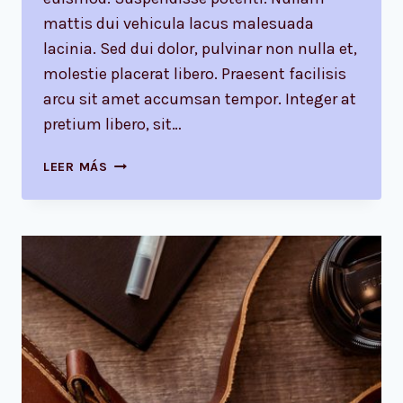
mattis dui vehicula lacus malesuada
lacinia. Sed dui dolor, pulvinar non nulla et,
molestie placerat libero. Praesent facilisis
arcu sit amet accumsan tempor. Integer at
pretium libero, sit…
A
LEER MÁS
CAMEL
IS
A
HORSE
DESIGNED
BY
COMMITTEE.