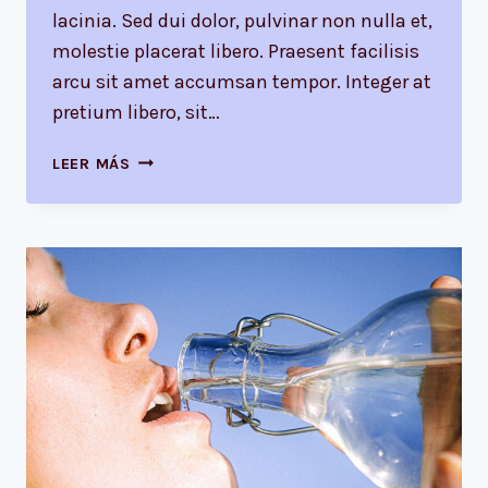
lacinia. Sed dui dolor, pulvinar non nulla et,
molestie placerat libero. Praesent facilisis
arcu sit amet accumsan tempor. Integer at
pretium libero, sit…
THE
LEER MÁS
DETAILS
ARE
NOT
THE
DETAILS.
THEY
MAKE
THE
DESIGN.